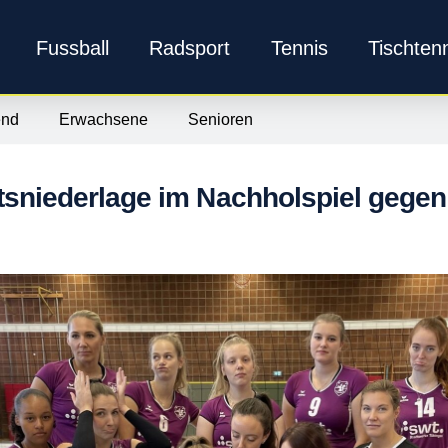
Fussball
Radsport
Tennis
Tischten
end
Erwachsene
Senioren
sniederlage im Nachholspiel gege