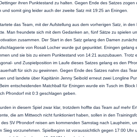
 Dettinger ihren Punktestand zu halten. Gegen Ende des Satzes zogen 
 und somit ging leider auch der zweite Satz mit 19:25 an Eningen.
artete das Team, mit der Aufstellung aus dem vorherigen Satz, in de
te. Man freundete sich mit dem Gedanken an, fünf Sätze zu spielen un
Motivation zusammen. Der Start in den Satz gelang den Damen zunächs
ufschlagserie von Rosali Locher wurde gut gepunktet. Eningen gelang 
men und sie bis zu einem Punktestand von 14:21 auszubauen. Trotz 
agonal- und Zuspielposition im Laufe dieses Satzes gelang es den Pfr
 dauerhaft für sich zu gewinnen. Gegen Ende des Satzes nahm das Tea
n und landete über Kapitänin Jenny Seibold erneut zwei Longline Pun
eim entscheidenden Matchball für Eningen wurde ein Tusch im Block l
ch Pfrondorf mit 0:3 geschlagen geben.
wurden in diesem Spiel zwar klar, trotzdem hoffte das Team auf mehr E
nte, die am Mittwoch nicht funktioniert haben, sollen in den Trainingsf
des SV Pfrondorf reisen am kommenden Samstag nach Laupheim, um s
en Sieg vorzunehmen. Spielbeginn ist voraussichtlich gegen 17:00 Uhr u