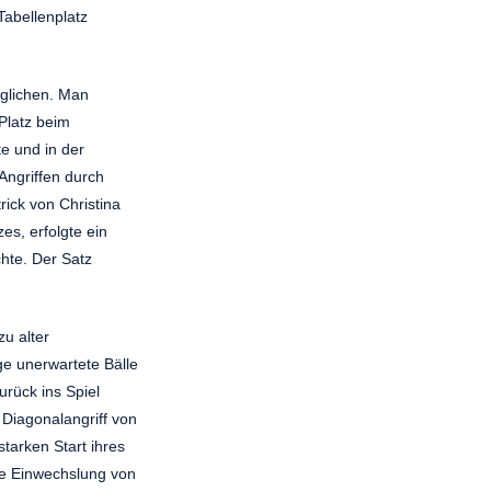
abellenplatz
eglichen. Man
 Platz beim
e und in der
Angriffen durch
rick von Christina
s, erfolgte ein
hte. Der Satz
u alter
ge unerwartete Bälle
urück ins Spiel
 Diagonalangriff von
tarken Start ihres
ne Einwechslung von