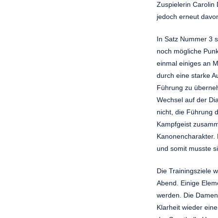
Zuspielerin Carolin
jedoch erneut davon
In Satz Nummer 3 st
noch mögliche Punk
einmal einiges an 
durch eine starke A
Führung zu überneh
Wechsel auf der Di
nicht, die Führung
Kampfgeist zusamme
Kanonencharakter. B
und somit musste si
Die Trainingsziele 
Abend. Einige Eleme
werden. Die Damen 
Klarheit wieder ein