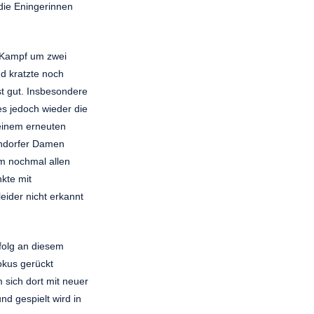
die Eningerinnen
n Kampf um zwei
d kratzte noch
t gut.
Insbesondere
es jedoch wieder die
einem erneuten
ondorfer Damen
m nochmal allen
kte mit
eider nicht erkannt
rfolg an diesem
okus gerückt
ich dort mit neuer
nd gespielt wird in