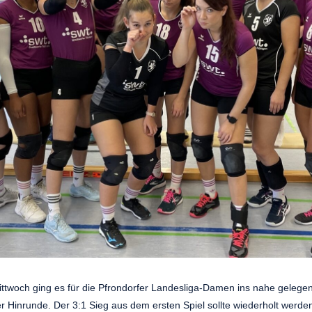
twoch ging es für die Pfrondorfer Landesliga-Damen ins nahe gelegen
r Hinrunde. Der 3:1 Sieg aus dem ersten Spiel sollte wiederholt werden