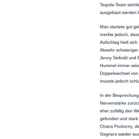
Tequila-Team wicht
ausgebaut werden 
Man startete gut ge
merkte jedoch, dass 
Aufschlag hielt si
Abwehr schwieriger 
Jenny Seibold und R
Hummel immer wiede
Doppelwechsel von 
musste jedoch schl
In der Besprechung 
Nervenstärke zurück
eher zufällig den W
gefunden und stark 
Chiara Pockorny, de
Gegners wieder aus