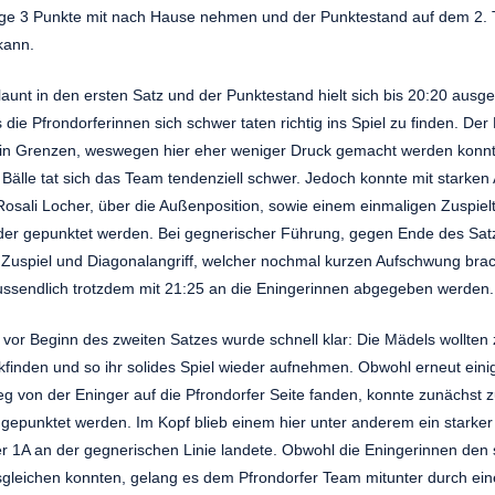
ige 3 Punkte mit nach Hause nehmen und der Punktestand auf dem 2. T
kann.
launt in den ersten Satz und der Punktestand hielt sich bis 20:20 ausg
die Pfrondorferinnen sich schwer taten richtig ins Spiel zu finden. Der
ch in Grenzen, weswegen hier eher weniger Druck gemacht werden konnt
Bälle tat sich das Team tendenziell schwer. Jedoch konnte mit starken 
osali Locher, über die Außenposition, sowie einem einmaligen Zuspielt
r gepunktet werden. Bei gegnerischer Führung, gegen Ende des Satze
Zuspiel und Diagonalangriff, welcher nochmal kurzen Aufschwung brac
ussendlich trotzdem mit 21:25 an die Eningerinnen abgegeben werden.
vor Beginn des zweiten Satzes wurde schnell klar: Die Mädels wollten z
finden und so ihr solides Spiel wieder aufnehmen. Obwohl erneut eini
eg von der Eninger auf die Pfrondorfer Seite fanden, konnte zunächst z
gepunktet werden. Im Kopf blieb einem hier unter anderem ein starker
r 1A an der gegnerischen Linie landete. Obwohl die Eningerinnen den s
gleichen konnten, gelang es dem Pfrondorfer Team mitunter durch ei