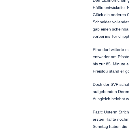
Den Eichhörnchen ge
Hälfte entwickelte.
Glück ein anderes G
Schneider vollendet
gab einen scheinbar
vorbei ins Tor chipp
Pfrondorf witterte 
entweder am Pfosten
bis zur 85. Minute 
Freistoß stand er g
Doch der SVP schaff
aufgebenden Derend
Ausgleich belohnt 
Fazit: Unterm Stric
ersten Hälfte nochm
Sonntag haben die 