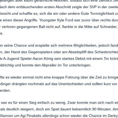
langen aber kaum gefährliche Aktionen, sodass sich eine ziemlich ze
 Nach dem enttäuschenden ersten Abschnitt zeigte der SVP in der zwei
esicht und schaffte es, sich die ein oder andere Gute Tormöglichkeit z
e einen dieser Angriffe. Youngster Kyle Ford war zuvor über rechts d
 verloren gegangenen Ball nicht auf, flankte in die Mitte auf Schneider
te.
nun seine Chance und erspielte sich mehrere Möglichkeiten, jedoch fan
, der Hand des Gegenspielers oder am Abseitspfiff des Schiedsrichter
als A-Jugend Spieler Aaron König sein starkes Debüt mit einem Tor krö
oldrichtig und konnte den Abpraller im Tor unterbringen.
te es wieder einmal nicht eine knappe Führung über die Zeit zu bringe
inger drängten nochmals auf das Unentschieden und sollten kurz vor
werden.
h war es für einen Sieg einfach zu wenig. Zwar konnte man sich nach 
als deutlich steigern, doch ein Spiel dauert bekanntlich 90 Minuten.
Mannen um Agi Pinakidis allerdings schon wieder die Chance im Derby