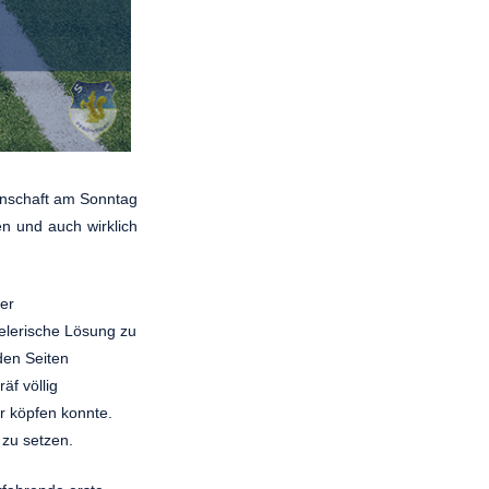
nnschaft am Sonntag
n und auch wirklich
er
elerische Lösung zu
den Seiten
äf völlig
r köpfen konnte.
zu setzen.