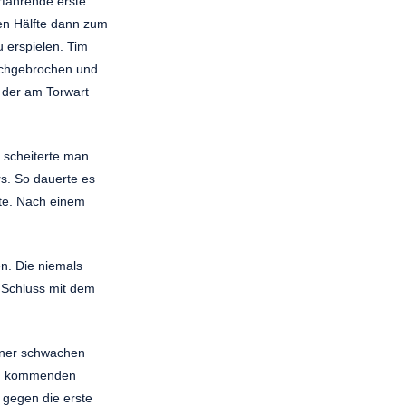
rfahrende erste
ten Hälfte dann zum
u erspielen. Tim
urchgebrochen und
, der am Torwart
d scheiterte man
s. So dauerte es
nte. Nach einem
n. Die niemals
 Schluss mit dem
einer schwachen
 Am kommenden
 gegen die erste