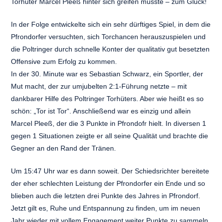
Torhüter Marcel Pleeß hinter sich greifen musste – zum Glück!
In der Folge entwickelte sich ein sehr dürftiges Spiel, in dem die
Pfrondorfer versuchten, sich Torchancen herauszuspielen und
die Poltringer durch schnelle Konter der qualitativ gut besetzten
Offensive zum Erfolg zu kommen.
In der 30. Minute war es Sebastian Schwarz, ein Sportler, der
Mut macht, der zur umjubelten 2:1-Führung netzte – mit
dankbarer Hilfe des Poltringer Torhüters. Aber wie heißt es so
schön: „Tor ist Tor“. Anschließend war es einzig und allein
Marcel Pleeß, der die 3 Punkte in Pfrondofr hielt. In diversen 1
gegen 1 Situationen zeigte er all seine Qualität und brachte die
Gegner an den Rand der Tränen.
Um 15:47 Uhr war es dann soweit. Der Schiedsrichter bereitete
der eher schlechten Leistung der Pfrondorfer ein Ende und so
blieben auch die letzten drei Punkte des Jahres in Pfrondorf.
Jetzt gilt es, Ruhe und Entspannung zu finden, um im neuen
Jahr wieder mit vollem Engagement weiter Punkte zu sammeln.