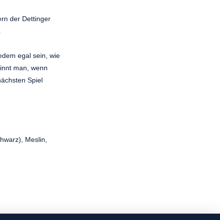
ern der Dettinger
.
edem egal sein, wie
winnt man, wenn
nächsten Spiel
chwarz), Meslin,