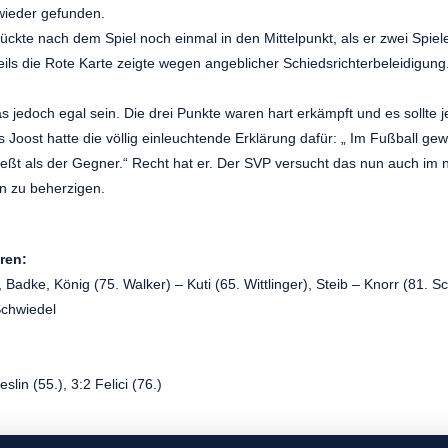
wieder gefunden.
rückte nach dem Spiel noch einmal in den Mittelpunkt, als er zwei Spiel
ils die Rote Karte zeigte wegen angeblicher Schiedsrichterbeleidigung
jedoch egal sein. Die drei Punkte waren hart erkämpft und es sollte j
oost hatte die völlig einleuchtende Erklärung dafür: „ Im Fußball ge
ßt als der Gegner.“ Recht hat er. Der SVP versucht das nun auch im 
 zu beherzigen.
aren:
 Badke, König (75. Walker) – Kuti (65. Wittlinger), Steib – Knorr (81. S
 Schwiedel
eslin (55.), 3:2 Felici (76.)