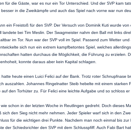
en für die Gäste, war es nur ein Tor Unterschied. Und der SVP kam tats
besser in die Zweikämpfe und auch das Spiel nach vorne war nun deut
ann ein Freistoß für den SVP. Der Versuch von Dominik Kuti wurde von
ll landete bei Tim Meslin. Der Swagmeister nahm den Ball mit links dire
haltbar im Tor. Nun war der SVP voll im Spiel. Passend zum Wetter und
entwickelte sich nun ein extrem kampfbetontes Spiel, welches allerdings
annschaften hatten durchaus die Möglichkeit, die Führung zu erzielen. D
cenhoheit, konnte daraus aber kein Kapital schlagen.
atte heute einen Luici Felici auf der Bank. Trotz roter Schnupfnase b
rlich auszahlen. Johannes Ringelnatter Steib hebelte mit einem starken
ine auf den Torhüter zu. Für Felici eine leichte Aufgabe und so schloss er 
 wie schon in der letzten Woche in Reutlingen gedreht. Doch dieses M
ß sich den Sieg nicht mehr nehmen. Jeder Spieler warf sich in den Z
luss für die wichtigen drei Punkte. Nachdem man noch einmal bis zur
öste der Schiedsrichter den SVP mit dem Schlusspfiff. Auch Fabi Bart ha