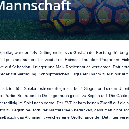
Spieltag war der TSV Dettingen/Erms zu Gast an der Festung Höhberg. 
 Folge, stand nun endlich wieder ein Heimspiel auf dem Programm. Ei
e auf Sebastian Hittinger und Maik Rockenbauch verzichten. Dafür st
ieder zur Verfügung. Schnupfnäschen Luigi Felici nahm zuerst nur auf 
n letzten fünf Spielen extrem erfolgreich, bei 4 Siegen und einem Une
 die Partie. So traten die Dettinger auch gleich zu Beginn auf. Die Gäste
 geradlinig im Spiel nach vorne. Der SVP bekam keinen Zugriff auf die 
ich zu Beginn bei Torhüter Marcel Pleeß bedanken, dass man nicht sof
ielt auch das Aluminium, welches eine Großchance der Dettinger vereit