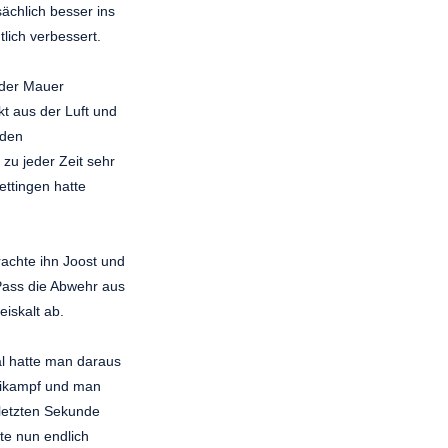
ächlich besser ins
lich verbessert.
 der Mauer
kt aus der Luft und
 den
 zu jeder Zeit sehr
ettingen hatte
rachte ihn Joost und
 Pass die Abwehr aus
eiskalt ab.
al hatte man daraus
weikampf und man
 letzten Sekunde
tte nun endlich