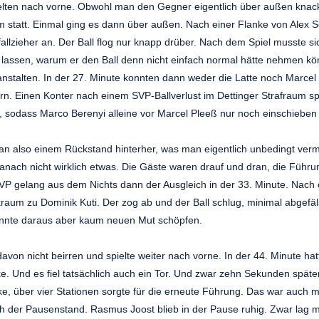
lten nach vorne. Obwohl man den Gegner eigentlich über außen knack
m statt. Einmal ging es dann über außen. Nach einer Flanke von Alex Se
allzieher an. Der Ball flog nur knapp drüber. Nach dem Spiel musste s
lassen, warum er den Ball denn nicht einfach normal hätte nehmen kö
anstalten. In der 27. Minute konnten dann weder die Latte noch Marcel
n. Einen Konter nach einem SVP-Ballverlust im Dettinger Strafraum sp
, sodass Marco Berenyi alleine vor Marcel Pleeß nur noch einschieben
an also einem Rückstand hinterher, was man eigentlich unbedingt verm
anach nicht wirklich etwas. Die Gäste waren drauf und dran, die Führ
VP gelang aus dem Nichts dann der Ausgleich in der 33. Minute. Nach e
kraum zu Dominik Kuti. Der zog ab und der Ball schlug, minimal abgefäl
onnte daraus aber kaum neuen Mut schöpfen.
 davon nicht beirren und spielte weiter nach vorne. In der 44. Minute h
e. Und es fiel tatsächlich auch ein Tor. Und zwar zehn Sekunden später
e, über vier Stationen sorgte für die erneute Führung. Das war auch m
ch der Pausenstand. Rasmus Joost blieb in der Pause ruhig. Zwar lag 