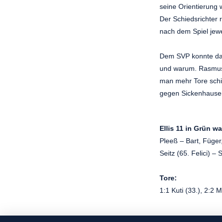
seine Orientierung 
Der Schiedsrichter 
nach dem Spiel jewe
Dem SVP konnte das 
und warum. Rasmus J
man mehr Tore schie
gegen Sickenhausen
Ellis 11 in Grün w
Pleeß – Bart, Füger,
Seitz (65. Felici) –
Tore:
1:1 Kuti (33.), 2:2 M