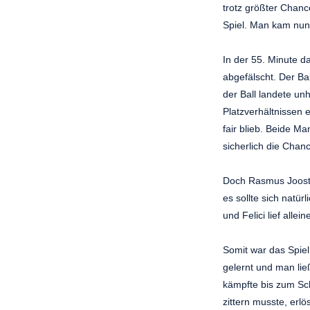
trotz größter Chanc
Spiel. Man kam nun 
In der 55. Minute d
abgefälscht. Der Ba
der Ball landete un
Platzverhältnissen 
fair blieb. Beide M
sicherlich die Chan
Doch Rasmus Joost h
es sollte sich natü
und Felici lief alle
Somit war das Spiel
gelernt und man lie
kämpfte bis zum Sch
zittern musste, erl