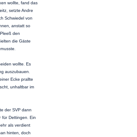
en wollte, fand das
itz, setzte Andre
ich Schwiedel von
nnen, anstatt so
 Pleeß den
ielten die Gäste
 musste.
eiden wollte. Es
ung auszubauen.
iner Ecke prallte
scht, unhaltbar im
atte der SVP dann
 für Dettingen. Ein
ehr als verdient
man hinten, doch