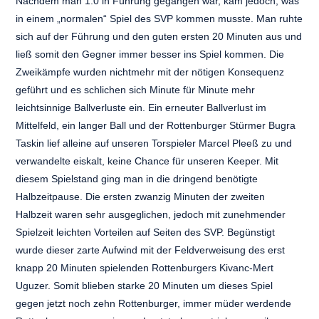
Nachdem man 1:0 in Führung gegangen war, kam jedoch, was
in einem „normalen“ Spiel des SVP kommen musste. Man ruhte
sich auf der Führung und den guten ersten 20 Minuten aus und
ließ somit den Gegner immer besser ins Spiel kommen. Die
Zweikämpfe wurden nichtmehr mit der nötigen Konsequenz
geführt und es schlichen sich Minute für Minute mehr
leichtsinnige Ballverluste ein. Ein erneuter Ballverlust im
Mittelfeld, ein langer Ball und der Rottenburger Stürmer Bugra
Taskin lief alleine auf unseren Torspieler Marcel Pleeß zu und
verwandelte eiskalt, keine Chance für unseren Keeper. Mit
diesem Spielstand ging man in die dringend benötigte
Halbzeitpause. Die ersten zwanzig Minuten der zweiten
Halbzeit waren sehr ausgeglichen, jedoch mit zunehmender
Spielzeit leichten Vorteilen auf Seiten des SVP. Begünstigt
wurde dieser zarte Aufwind mit der Feldverweisung des erst
knapp 20 Minuten spielenden Rottenburgers Kivanc-Mert
Uguzer. Somit blieben starke 20 Minuten um dieses Spiel
gegen jetzt noch zehn Rottenburger, immer müder werdende