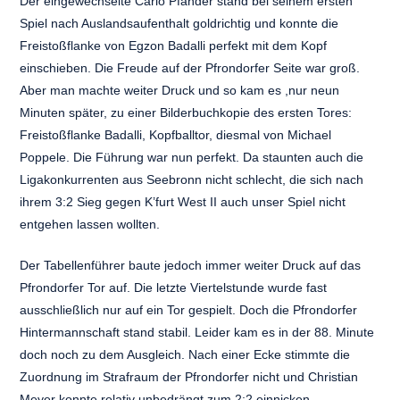
Der eingewechselte Carlo Pfander stand bei seinem ersten
Spiel nach Auslandsaufenthalt goldrichtig und konnte die
Freistoßflanke von Egzon Badalli perfekt mit dem Kopf
einschieben. Die Freude auf der Pfrondorfer Seite war groß.
Aber man machte weiter Druck und so kam es ,nur neun
Minuten später, zu einer Bilderbuchkopie des ersten Tores:
Freistoßflanke Badalli, Kopfballtor, diesmal von Michael
Poppele. Die Führung war nun perfekt. Da staunten auch die
Ligakonkurrenten aus Seebronn nicht schlecht, die sich nach
ihrem 3:2 Sieg gegen K’furt West II auch unser Spiel nicht
entgehen lassen wollten.
Der Tabellenführer baute jedoch immer weiter Druck auf das
Pfrondorfer Tor auf. Die letzte Viertelstunde wurde fast
ausschließlich nur auf ein Tor gespielt. Doch die Pfrondorfer
Hintermannschaft stand stabil. Leider kam es in der 88. Minute
doch noch zu dem Ausgleich. Nach einer Ecke stimmte die
Zuordnung im Strafraum der Pfrondorfer nicht und Christian
Meyer konnte relativ unbedrängt zum 2:2 einnicken.