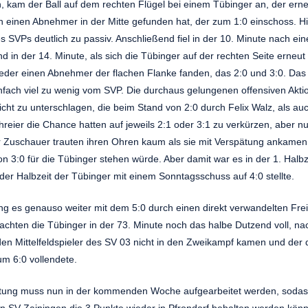
 kam der Ball auf dem rechten Flügel bei einem Tübinger an, der erne
 einen Abnehmer in der Mitte gefunden hat, der zum 1:0 einschoss. Hi
 SVPs deutlich zu passiv. Anschließend fiel in der 10. Minute nach ei
 in der 14. Minute, als sich die Tübinger auf der rechten Seite erneut 
ieder einen Abnehmer der flachen Flanke fanden, das 2:0 und 3:0. Das
nfach viel zu wenig vom SVP. Die durchaus gelungenen offensiven Akti
 nicht zu unterschlagen, die beim Stand von 2:0 durch Felix Walz, als a
reier die Chance hatten auf jeweils 2:1 oder 3:1 zu verkürzen, aber nur
 Zuschauer trauten ihren Ohren kaum als sie mit Verspätung ankamen
n 3:0 für die Tübinger stehen würde. Aber damit war es in der 1. Halbze
 der Halbzeit der Tübinger mit einem Sonntagsschuss auf 4:0 stellte.
ging es genauso weiter mit dem 5:0 durch einen direkt verwandelten Fre
chten die Tübinger in der 73. Minute noch das halbe Dutzend voll, n
den Mittelfeldspieler des SV 03 nicht in den Zweikampf kamen und de
um 6:0 vollendete.
stung muss nun in der kommenden Woche aufgearbeitet werden, soda
n SV Zainingen die 3 Punkte wieder in Pfrondorf behalten werden kön