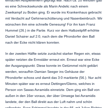
einfachen Abspielfehlern geprägt war. Nach ca. 20 Minuten gab
es eine Schrecksekunde als Marin Andelic nach einem
Zweikampf zu Boden ging. Er wurde ins Krankenhaus gebracht
mit Verdacht auf Gehirnerschütterung und Nasenbeinbruch. Wir
wünschen ihm eine schnelle Genesung! Für ihn kam Franz
Hummel (26.) in die Partie. Kurz vor dem Halbzeitpfiff erhöhte
Daniel Schairer auf 2:0, nach dem die Pfrondorfer den Ball
nach der Ecke nicht klären konnten.
In der zweiten Hälfte setzte zunächst starker Regen ein, etwas
später netzten die Ermstäler erneut ein. Erneut war eine Ecke
der Ausgangspunkt. Diese konnte im Getümmel nicht geklärt
werden, woraufhin Damian Seeger ins Gehäuse der
Pfrondorfer schoss und damit das 3:0 markierte (56.). Nur acht
Minuten später war es erneut Dettingen/Glems, welches in
Person von Sawas Avramidis einnetzte. Dem ging ein Ball von
außen in den 16er voraus, der über Umwege bei Avramidis
landete, der den Ball direkt aus der Luft nahm und schön
vollendete. Sven Schimmel brachte in der 66. mit Julian Richter