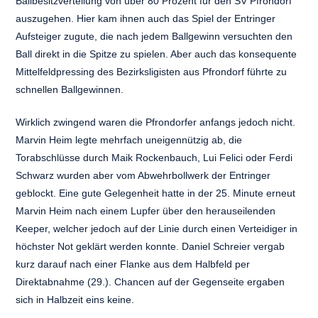
Ballbesitzverteilung von über 80 Prozent für den SV Pfrondorf
auszugehen. Hier kam ihnen auch das Spiel der Entringer
Aufsteiger zugute, die nach jedem Ballgewinn versuchten den
Ball direkt in die Spitze zu spielen. Aber auch das konsequente
Mittelfeldpressing des Bezirksligisten aus Pfrondorf führte zu
schnellen Ballgewinnen.
Wirklich zwingend waren die Pfrondorfer anfangs jedoch nicht.
Marvin Heim legte mehrfach uneigennützig ab, die
Torabschlüsse durch Maik Rockenbauch, Lui Felici oder Ferdi
Schwarz wurden aber vom Abwehrbollwerk der Entringer
geblockt. Eine gute Gelegenheit hatte in der 25. Minute erneut
Marvin Heim nach einem Lupfer über den herauseilenden
Keeper, welcher jedoch auf der Linie durch einen Verteidiger in
höchster Not geklärt werden konnte. Daniel Schreier vergab
kurz darauf nach einer Flanke aus dem Halbfeld per
Direktabnahme (29.). Chancen auf der Gegenseite ergaben
sich in Halbzeit eins keine.