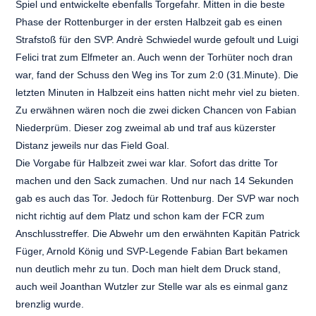
Spiel und entwickelte ebenfalls Torgefahr. Mitten in die beste
Phase der Rottenburger in der ersten Halbzeit gab es einen
Strafstoß für den SVP. Andrè Schwiedel wurde gefoult und Luigi
Felici trat zum Elfmeter an. Auch wenn der Torhüter noch dran
war, fand der Schuss den Weg ins Tor zum 2:0 (31.Minute). Die
letzten Minuten in Halbzeit eins hatten nicht mehr viel zu bieten.
Zu erwähnen wären noch die zwei dicken Chancen von Fabian
Niederprüm. Dieser zog zweimal ab und traf aus küzerster
Distanz jeweils nur das Field Goal.
Die Vorgabe für Halbzeit zwei war klar. Sofort das dritte Tor
machen und den Sack zumachen. Und nur nach 14 Sekunden
gab es auch das Tor. Jedoch für Rottenburg. Der SVP war noch
nicht richtig auf dem Platz und schon kam der FCR zum
Anschlusstreffer. Die Abwehr um den erwähnten Kapitän Patrick
Füger, Arnold König und SVP-Legende Fabian Bart bekamen
nun deutlich mehr zu tun. Doch man hielt dem Druck stand,
auch weil Joanthan Wutzler zur Stelle war als es einmal ganz
brenzlig wurde.