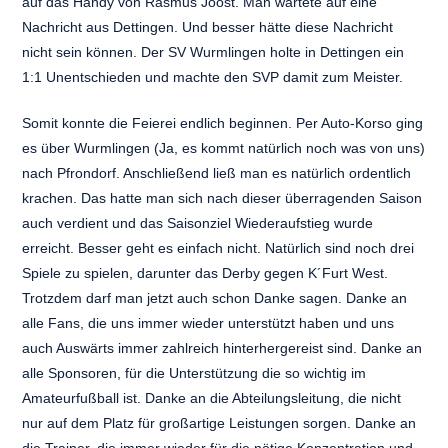
auf das Handy von Rasmus Joost. Man wartete auf eine
Nachricht aus Dettingen. Und besser hätte diese Nachricht
nicht sein können. Der SV Wurmlingen holte in Dettingen ein
1:1 Unentschieden und machte den SVP damit zum Meister.
Somit konnte die Feierei endlich beginnen. Per Auto-Korso ging
es über Wurmlingen (Ja, es kommt natürlich noch was von uns)
nach Pfrondorf. Anschließend ließ man es natürlich ordentlich
krachen. Das hatte man sich nach dieser überragenden Saison
auch verdient und das Saisonziel Wiederaufstieg wurde
erreicht. Besser geht es einfach nicht. Natürlich sind noch drei
Spiele zu spielen, darunter das Derby gegen K´Furt West.
Trotzdem darf man jetzt auch schon Danke sagen. Danke an
alle Fans, die uns immer wieder unterstützt haben und uns
auch Auswärts immer zahlreich hinterhergereist sind. Danke an
alle Sponsoren, für die Unterstützung die so wichtig im
Amateurfußball ist. Danke an die Abteilungsleitung, die nicht
nur auf dem Platz für großartige Leistungen sorgen. Danke an
die Trainer, die immer wieder für die nötige Konzentration und