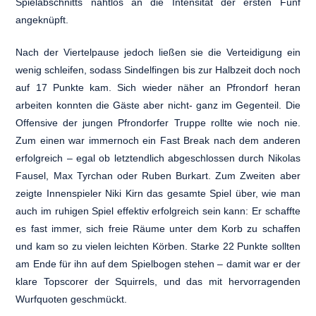
Spielabschnitts nahtlos an die Intensität der ersten Fünf
angeknüpft.
Nach der Viertelpause jedoch ließen sie die Verteidigung ein
wenig schleifen, sodass Sindelfingen bis zur Halbzeit doch noch
auf 17 Punkte kam. Sich wieder näher an Pfrondorf heran
arbeiten konnten die Gäste aber nicht- ganz im Gegenteil. Die
Offensive der jungen Pfrondorfer Truppe rollte wie noch nie.
Zum einen war immernoch ein Fast Break nach dem anderen
erfolgreich – egal ob letztendlich abgeschlossen durch Nikolas
Fausel, Max Tyrchan oder Ruben Burkart. Zum Zweiten aber
zeigte Innenspieler Niki Kirn das gesamte Spiel über, wie man
auch im ruhigen Spiel effektiv erfolgreich sein kann: Er schaffte
es fast immer, sich freie Räume unter dem Korb zu schaffen
und kam so zu vielen leichten Körben. Starke 22 Punkte sollten
am Ende für ihn auf dem Spielbogen stehen – damit war er der
klare Topscorer der Squirrels, und das mit hervorragenden
Wurfquoten geschmückt.