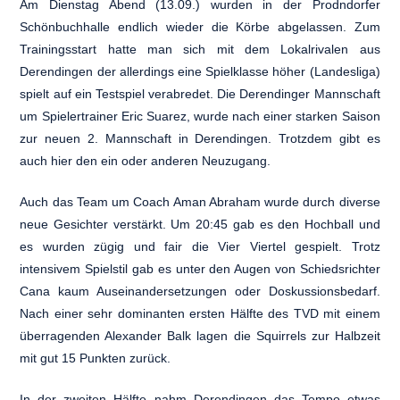
Am Dienstag Abend (13.09.) wurden in der Prodndorfer
Schönbuchhalle endlich wieder die Körbe abgelassen. Zum
Trainingsstart hatte man sich mit dem Lokalrivalen aus
Derendingen der allerdings eine Spielklasse höher (Landesliga)
spielt auf ein Testspiel verabredet. Die Derendinger Mannschaft
um Spielertrainer Eric Suarez, wurde nach einer starken Saison
zur neuen 2. Mannschaft in Derendingen. Trotzdem gibt es
auch hier den ein oder anderen Neuzugang.
Auch das Team um Coach Aman Abraham wurde durch diverse
neue Gesichter verstärkt. Um 20:45 gab es den Hochball und
es wurden zügig und fair die Vier Viertel gespielt. Trotz
intensivem Spielstil gab es unter den Augen von Schiedsrichter
Cana kaum Auseinandersetzungen oder Doskussionsbedarf.
Nach einer sehr dominanten ersten Hälfte des TVD mit einem
überragenden Alexander Balk lagen die Squirrels zur Halbzeit
mit gut 15 Punkten zurück.
In der zweiten Hälfte nahm Derendingen das Tempo etwas